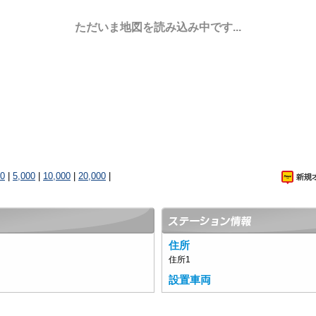
ただいま地図を読み込み中です...
00
|
5,000
|
10,000
|
20,000
|
住所
住所1
設置車両