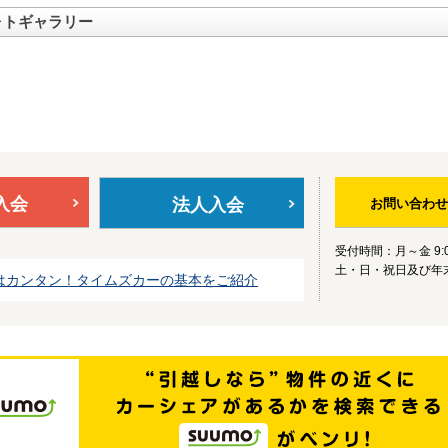
ォトギャラリー
入会
法人入会
お問い合わせ
受付時間：月～金 9:0
土・日・祝日及び年
はカンタン！タイムズカーの基本をご紹介