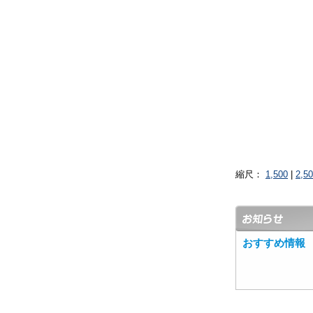
縮尺：
1,500
|
2,5
おすすめ情報