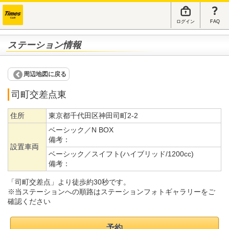
ログイン
FAQ
ステーション情報
周辺地図に戻る
司町交差点東
住所
東京都千代田区神田司町2-2
ベーシック／N BOX
備考：
設置車両
ベーシック／スイフト(ハイブリッド/1200cc)
備考：
「司町交差点」より徒歩約30秒です。
※当ステーションへの順路はステーションフォトギャラリーをご
確認ください
予約