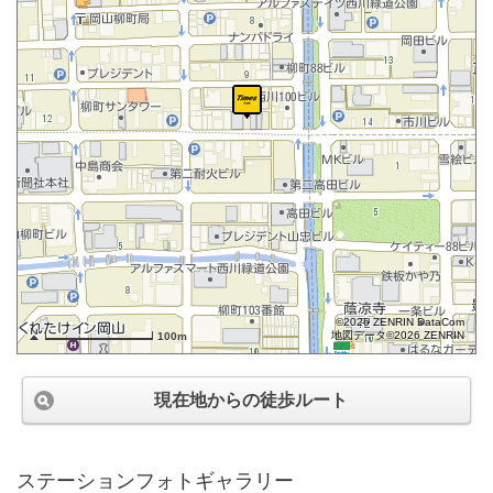
©2026 ZENRIN DataCom
地図データ©2026 ZENRIN
100m
現在地からの徒歩ルート
ステーションフォトギャラリー