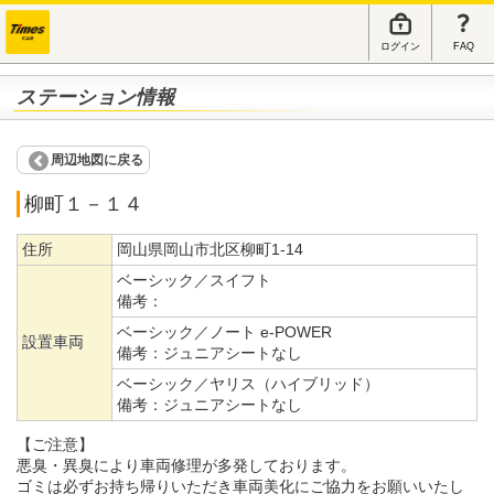
ログイン
FAQ
ステーション情報
周辺地図に戻る
柳町１－１４
住所
岡山県岡山市北区柳町1-14
ベーシック／スイフト
備考：
ベーシック／ノート e-POWER
設置車両
備考：
ジュニアシートなし
ベーシック／ヤリス（ハイブリッド）
備考：
ジュニアシートなし
【ご注意】
悪臭・異臭により車両修理が多発しております。
ゴミは必ずお持ち帰りいただき車両美化にご協力をお願いいたし