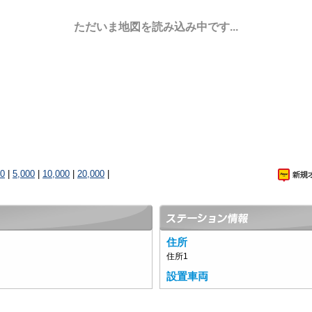
ただいま地図を読み込み中です...
00
|
5,000
|
10,000
|
20,000
|
住所
住所1
設置車両