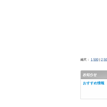
縮尺：
1,500
|
2,5
おすすめ情報