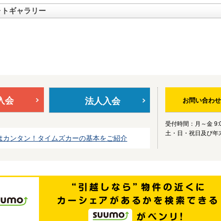
ォトギャラリー
入会
法人入会
お問い合わせ
受付時間：月～金 9:0
土・日・祝日及び年
はカンタン！タイムズカーの基本をご紹介