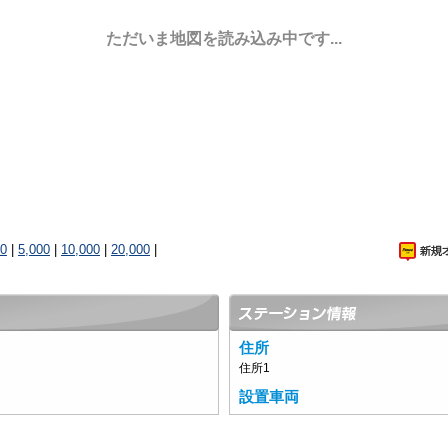
ただいま地図を読み込み中です...
00
|
5,000
|
10,000
|
20,000
|
住所
住所1
設置車両