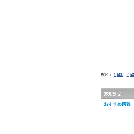
縮尺：
1,500
|
2,5
おすすめ情報