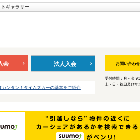
ォトギャラリー
入会
法人入会
お問い合わせ
受付時間：月～金 9:0
土・日・祝日及び年
はカンタン！タイムズカーの基本をご紹介