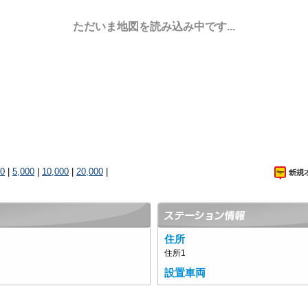
ただいま地図を読み込み中です...
00
|
5,000
|
10,000
|
20,000
|
住所
住所1
設置車両