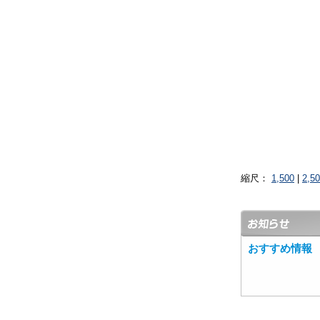
縮尺：
1,500
|
2,5
おすすめ情報