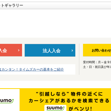
ォトギャラリー
入会
法人入会
お問い合わせ
受付時間：月～金 9:0
土・日・祝日及び年
はカンタン！タイムズカーの基本をご紹介