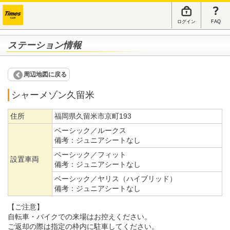
ログイン
FAQ
ステーション情報
周辺地図に戻る
シャーメゾン久留米
住所
福岡県久留米市京町193
ベーシック／ルークス
備考：
ジュニアシートなし
ベーシック／フィット
設置車両
備考：
ジュニアシートなし
ベーシック／ヤリス（ハイブリッド）
備考：
ジュニアシートなし
【ご注意】
自転車・バイクでの来場はお控えください。
ご返却の際は指定の枠内に駐車してください。