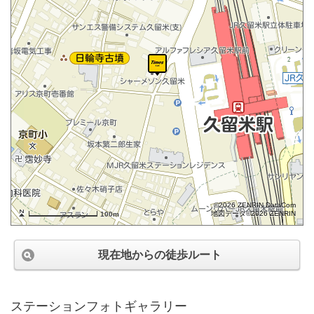
©2026 ZENRIN DataCom
地図データ©2026 ZENRIN
100m
現在地からの徒歩ルート
ステーションフォトギャラリー