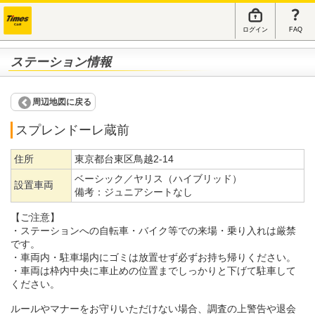
ログイン
FAQ
ステーション情報
周辺地図に戻る
スプレンドーレ蔵前
住所
東京都台東区鳥越2-14
ベーシック／ヤリス（ハイブリッド）
設置車両
備考：
ジュニアシートなし
【ご注意】
・ステーションへの自転車・バイク等での来場・乗り入れは厳禁
です。
・車両内・駐車場内にゴミは放置せず必ずお持ち帰りください。
・車両は枠内中央に車止めの位置までしっかりと下げて駐車して
ください。
ルールやマナーをお守りいただけない場合、調査の上警告や退会