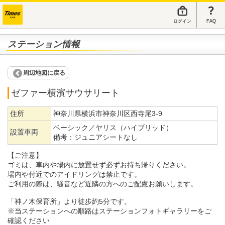
ログイン
FAQ
ステーション情報
周辺地図に戻る
ゼファー横濱サウサリート
住所
神奈川県横浜市神奈川区西寺尾3-9
ベーシック／ヤリス（ハイブリッド）
設置車両
備考：
ジュニアシートなし
【ご注意】
ゴミは、車内や場内に放置せず必ずお持ち帰りください。
場内や付近でのアイドリングは禁止です。
ご利用の際は、騒音など近隣の方へのご配慮お願いします。
「神ノ木保育所」より徒歩約5分です。
※当ステーションへの順路はステーションフォトギャラリーをご
確認ください