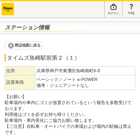
ログイン
FAQ
ステーション情報
周辺地図に戻る
タイムズ魚崎駅前第２（１）
住所
兵庫県神戸市東灘区魚崎南町8-8
ベーシック／ノート e-POWER
設置車両
備考：
ジュニアシートなし
【お願い】
駐車場内や車内にゴミが放置されているという報告を多数受けて
おります。
利用後はゴミを必ずお持ち帰りください。
駐車場内・車内美化にご協力お願い致します。
【ご注意】自転車・オートバイでの来場および場内の駐輪は禁止
です。