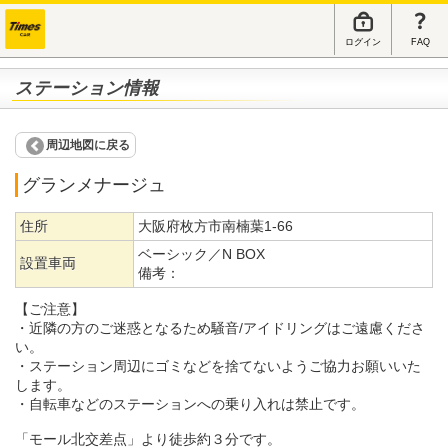
ログイン
FAQ
ステーション情報
周辺地図に戻る
グランメナージュ
住所
大阪府枚方市南楠葉1-66
ベーシック／N BOX
設置車両
備考：
【ご注意】
・近隣の方のご迷惑となるため騒音/アイドリングはご遠慮くださ
い。
・ステーション周辺にゴミなどを捨てないようご協力お願いいた
します。
・自転車などのステーションへの乗り入れは禁止です。
「モール北交差点」より徒歩約３分です。