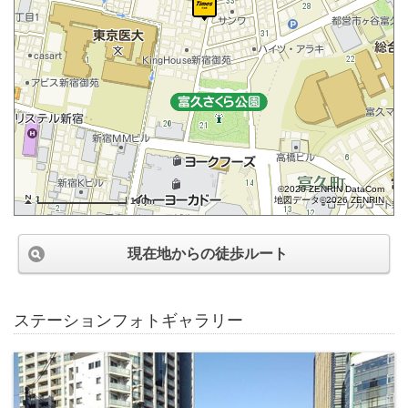
©2026 ZENRIN DataCom
地図データ©2026 ZENRIN
100m
現在地からの徒歩ルート
ステーションフォトギャラリー