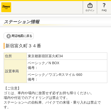
ログイン
FAQ
ステーション情報
周辺地図に戻る
新宿富久町３４番
住所
東京都新宿区富久町34
ベーシック／N BOX
備考：
設置車両
ベーシック／ワゴンRスマイル 660
備考：
【ご注意】
ゴミは、車内や場内に放置せず必ずお持ち帰りください。
場内や付近でのアイドリングは禁止です。
ステーションへの自転車、バイクでの来場・乗り入れは禁止で
す。