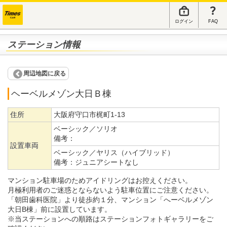
ログイン
FAQ
ステーション情報
周辺地図に戻る
ヘーベルメゾン大日Ｂ棟
住所
大阪府守口市梶町1-13
ベーシック／ソリオ
備考：
設置車両
ベーシック／ヤリス（ハイブリッド）
備考：
ジュニアシートなし
マンション駐車場のためアイドリングはお控えください。
月極利用者のご迷惑とならないよう駐車位置にご注意ください。
「朝田歯科医院」より徒歩約１分、マンション「へーベルメゾン
大日B棟」前に設置しています。
※当ステーションへの順路はステーションフォトギャラリーをご