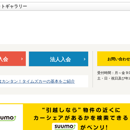
ォトギャラリー
入会
法人入会
お問い合わせ
受付時間：月～金 9:0
土・日・祝日及び年
はカンタン！タイムズカーの基本をご紹介