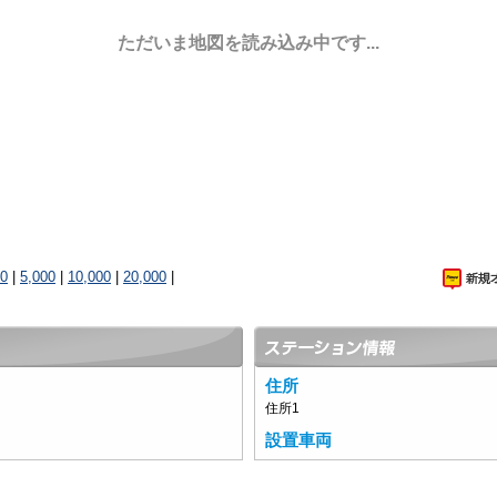
ただいま地図を読み込み中です...
00
|
5,000
|
10,000
|
20,000
|
住所
住所1
設置車両