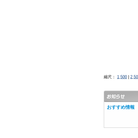
縮尺：
1,500
|
2,5
おすすめ情報