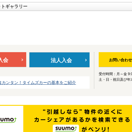
ォトギャラリー
入会
法人入会
お問い合わせ
受付時間：月～金 9:0
土・日・祝日及び年
はカンタン！タイムズカーの基本をご紹介