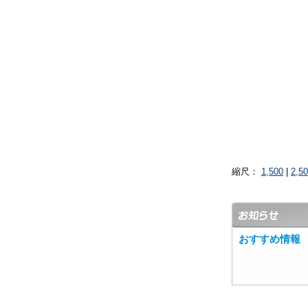
縮尺：
1,500
|
2,5
おすすめ情報