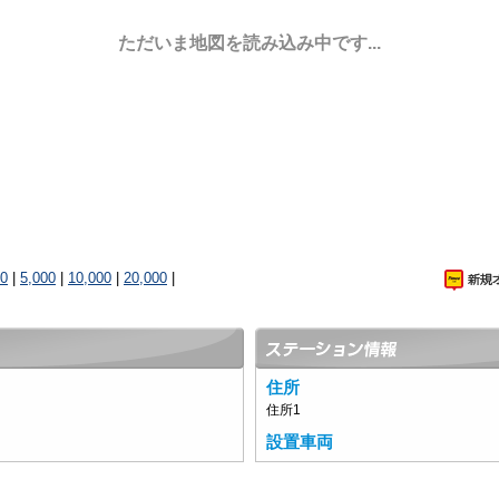
ただいま地図を読み込み中です...
00
|
5,000
|
10,000
|
20,000
|
住所
住所1
設置車両