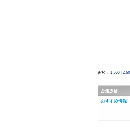
縮尺：
1,500
|
2,5
おすすめ情報