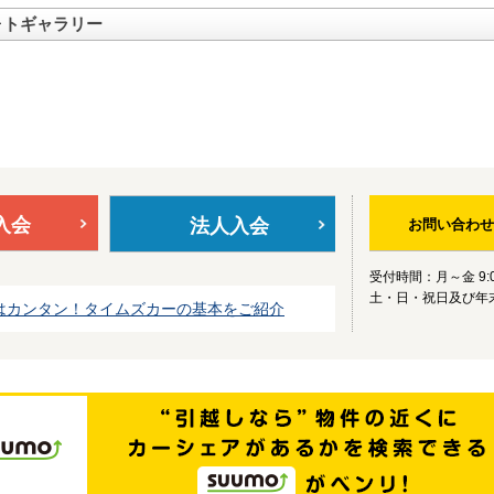
ォトギャラリー
入会
法人入会
お問い合わせ
受付時間：月～金 9:0
土・日・祝日及び年
はカンタン！タイムズカーの基本をご紹介