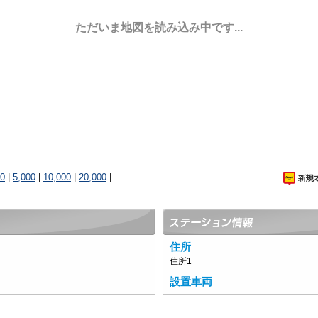
ただいま地図を読み込み中です...
00
|
5,000
|
10,000
|
20,000
|
住所
住所1
設置車両