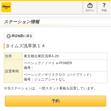
ログイン
FAQ
ステーション情報
周辺地図に戻る
タイムズ浅草第１４
住所
東京都台東区浅草4-28
ベーシック／ノート e-POWER
備考：
設置車両
ベーシック／ヤリスクロス（ハイブリッド）
備考：
ジュニアシートなし
※当ステーションは、一部スタンド看板を設置しています。
予約