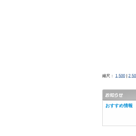
縮尺：
1,500
|
2,5
おすすめ情報