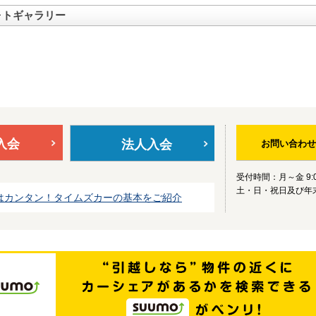
ォトギャラリー
入会
法人入会
お問い合わせ
受付時間：月～金 9:0
土・日・祝日及び年
はカンタン！タイムズカーの基本をご紹介