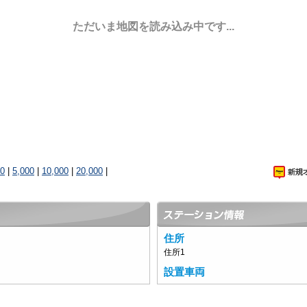
ただいま地図を読み込み中です...
00
|
5,000
|
10,000
|
20,000
|
住所
住所1
設置車両