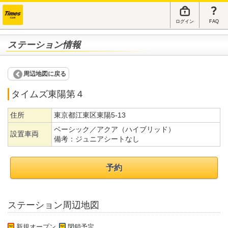
ログイン
FAQ
ステーション情報
周辺地図に戻る
タイムズ東陽第４
住所
東京都江東区東陽5-13
ベーシック／アクア（ハイブリッド）
設置車両
備考：
ジュニアシートなし
予約
ステーション周辺地図
新規オープン
閉鎖予定