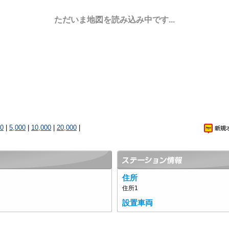
ただいま地図を読み込み中です...
00
|
5,000
|
10,000
|
20,000
|
住所
住所1
設置車両