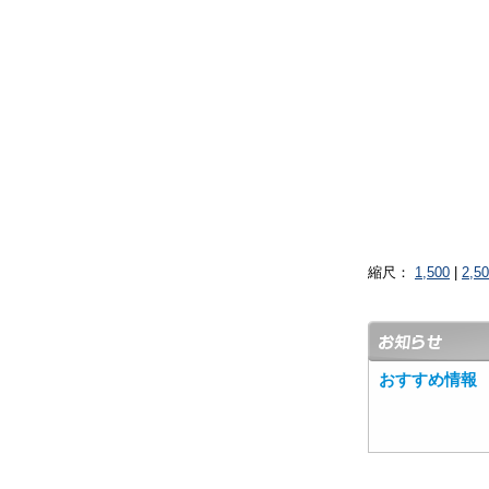
縮尺：
1,500
|
2,5
おすすめ情報