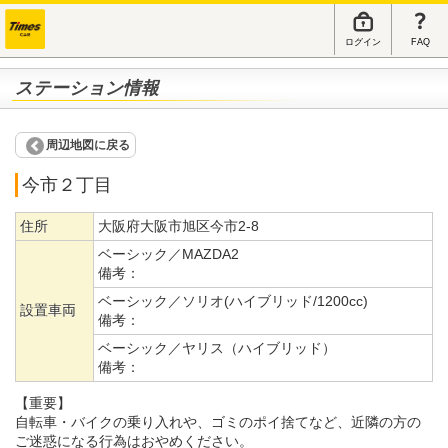
ログイン
FAQ
ステーション情報
周辺地図に戻る
今市２丁目
住所
大阪府大阪市旭区今市2-8
ベーシック／MAZDA2
備考：
ベーシック／ソリオ(ハイブリッド/1200cc)
設置車両
備考：
ベーシック／ヤリス（ハイブリッド）
備考：
【重要】
自転車・バイクの乗り入れや、ゴミのポイ捨てなど、近隣の方の
ご迷惑になる行為はおやめください。