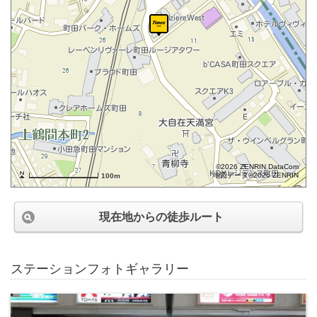
©2026 ZENRIN DataCom
地図データ©2026 ZENRIN
100m
現在地からの徒歩ルート
ステーションフォトギャラリー