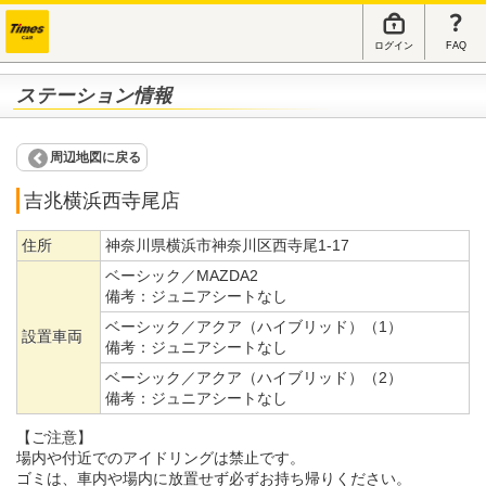
ログイン
FAQ
ステーション情報
周辺地図に戻る
吉兆横浜西寺尾店
住所
神奈川県横浜市神奈川区西寺尾1-17
ベーシック／MAZDA2
備考：
ジュニアシートなし
ベーシック／アクア（ハイブリッド）（1）
設置車両
備考：
ジュニアシートなし
ベーシック／アクア（ハイブリッド）（2）
備考：
ジュニアシートなし
【ご注意】
場内や付近でのアイドリングは禁止です。
ゴミは、車内や場内に放置せず必ずお持ち帰りください。