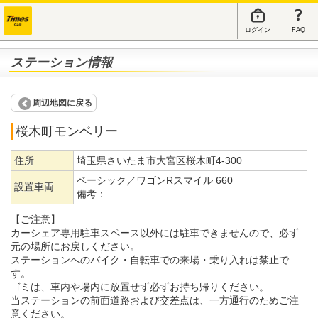
ログイン
FAQ
ステーション情報
周辺地図に戻る
桜木町モンベリー
住所
埼玉県さいたま市大宮区桜木町4-300
ベーシック／ワゴンRスマイル 660
設置車両
備考：
【ご注意】
カーシェア専用駐車スペース以外には駐車できませんので、必ず
元の場所にお戻しください。
ステーションへのバイク・自転車での来場・乗り入れは禁止で
す。
ゴミは、車内や場内に放置せず必ずお持ち帰りください。
当ステーションの前面道路および交差点は、一方通行のためご注
意ください。