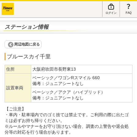
ログイン
FAQ
ステーション情報
周辺地図に戻る
ブルースカイ千里
住所
大阪府吹田市長野東13
ベーシック／ワゴンRスマイル 660
備考：
ジュニアシートなし
設置車両
ベーシック／アクア（ハイブリッド）
備考：
ジュニアシートなし
【ご注意】
・車内・駐車場内でのゴミ捨ては禁止です。ご利用の際に出たゴ
ミは必ずお持ち帰りください。
※ルールやマナーをお守り頂けない場合、調査の上警告や退会処
分等の対応を行う場合があります。