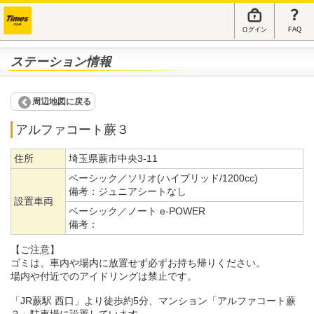
ログイン
FAQ
ステーション情報
周辺地図に戻る
アルファコート蕨３
住所
埼玉県蕨市中央3-11
ベーシック／ソリオ(ハイブリッド/1200cc)
備考：
ジュニアシートなし
設置車両
ベーシック／ノート e-POWER
備考：
【ご注意】
ゴミは、車内や場内に放置せず必ずお持ち帰りください。
場内や付近でのアイドリングは禁止です。
「JR蕨駅 西口」より徒歩約5分、マンション「アルファコート蕨