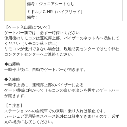
備考：
ジュニアシートなし
ミドル／C-HR（ハイブリッド）
備考：
【ゲート入出庫について】
ゲートバー前では、必ず一時停止ください
使用後のリモコンは運転席上部、バイザーのネット内へ収納して
ください（リモコン落下防止）
リモコンが使用できない場合は、現地防災センターではなく弊社
コンタクトセンターへご連絡ください。
◆出庫時
一時停止後に、自動でゲートバーが開きます。
◆入庫時
一時停止後に、運転席上部のバイザーにある
ゲート機械に向かってリモコンの白いボタンを押すとゲートバー
が開きます。
【ご注意】
ステーションへの自転車での来場・乗り入れは禁止です。
カーシェア専用駐車スペース以外には駐車できませんので、必ず
元の場所にお戻しください。