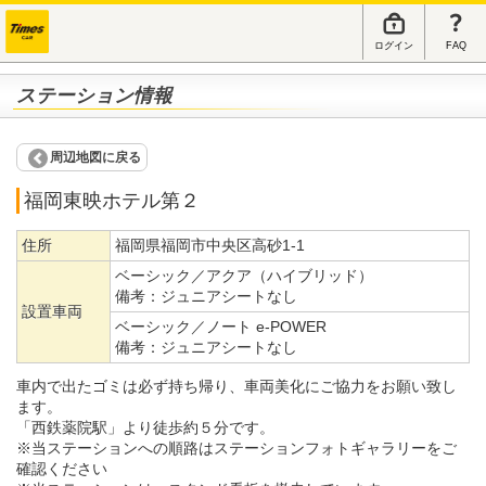
ログイン
FAQ
ステーション情報
周辺地図に戻る
福岡東映ホテル第２
住所
福岡県福岡市中央区高砂1-1
ベーシック／アクア（ハイブリッド）
備考：
ジュニアシートなし
設置車両
ベーシック／ノート e-POWER
備考：
ジュニアシートなし
車内で出たゴミは必ず持ち帰り、車両美化にご協力をお願い致し
ます。
「西鉄薬院駅」より徒歩約５分です。
※当ステーションへの順路はステーションフォトギャラリーをご
確認ください