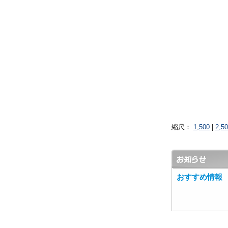
縮尺：
1,500
|
2,5
おすすめ情報