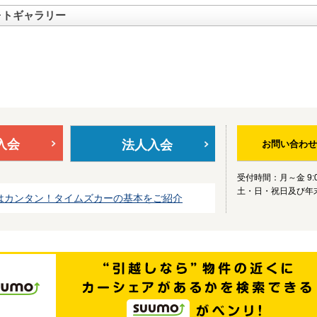
ォトギャラリー
入会
法人入会
お問い合わせ
受付時間：月～金 9:0
土・日・祝日及び年
はカンタン！タイムズカーの基本をご紹介