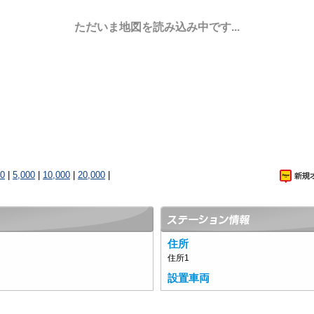
ただいま地図を読み込み中です...
00
|
5,000
|
10,000
|
20,000
|
住所
住所1
設置車両