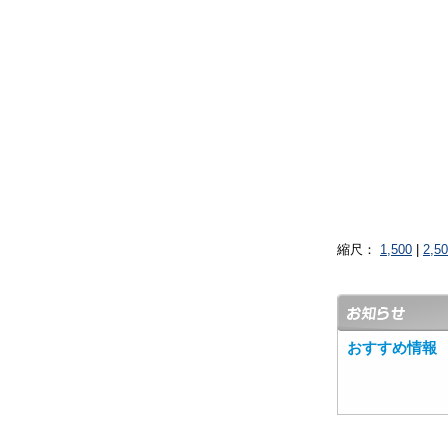
縮尺：
1,500
|
2,5
おすすめ情報