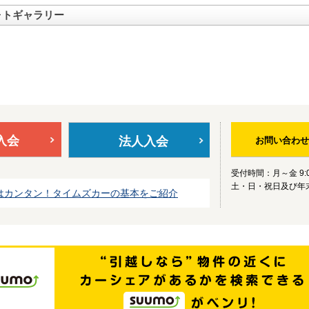
ォトギャラリー
入会
法人入会
お問い合わせ
受付時間：月～金 9:0
土・日・祝日及び年
はカンタン！タイムズカーの基本をご紹介