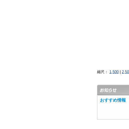
縮尺：
1,500
|
2,5
おすすめ情報