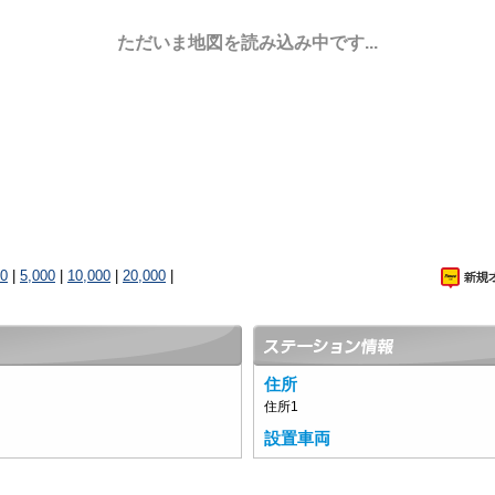
ただいま地図を読み込み中です...
00
|
5,000
|
10,000
|
20,000
|
住所
住所1
設置車両