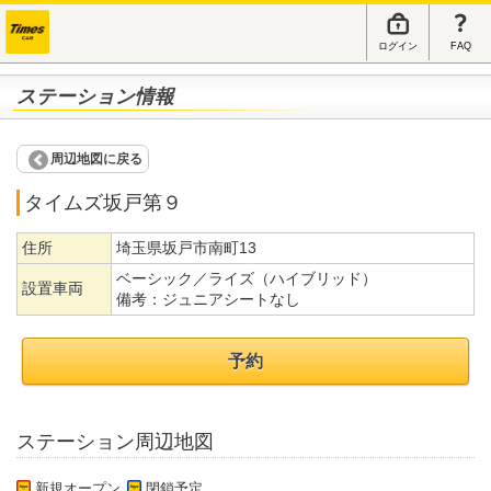
ログイン
FAQ
ステーション情報
周辺地図に戻る
タイムズ坂戸第９
住所
埼玉県坂戸市南町13
ベーシック／ライズ（ハイブリッド）
設置車両
備考：
ジュニアシートなし
予約
ステーション周辺地図
新規オープン
閉鎖予定