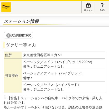
ログイン
FAQ
ステーション情報
周辺地図に戻る
ヴァリー等々力
住所
東京都世田谷区等々力7-2
ベーシック／スイフト(ハイブリッド/1200cc)
備考：
ジュニアシートなし
ベーシック／フィット（ハイブリッド）
設置車両
備考：
ベーシック／ヤリス（ハイブリッド）
備考：
ジュニアシートなし
※【警告】ステーションへの自転車・バイク等での来場・乗り入
れは厳禁です。
※ルールやマナーをお守り頂けない場合、調査の上警告や退会処