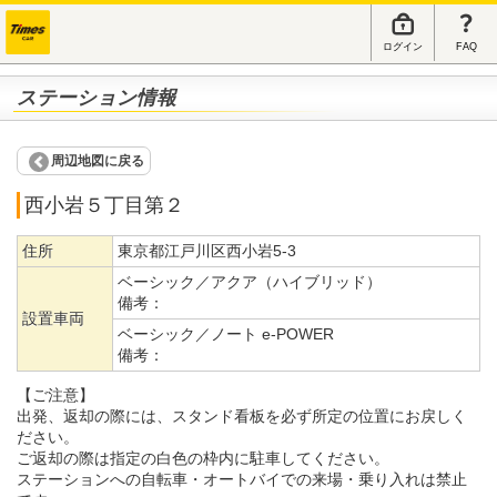
ログイン
FAQ
ステーション情報
周辺地図に戻る
西小岩５丁目第２
住所
東京都江戸川区西小岩5-3
ベーシック／アクア（ハイブリッド）
備考：
設置車両
ベーシック／ノート e-POWER
備考：
【ご注意】
出発、返却の際には、スタンド看板を必ず所定の位置にお戻しく
ださい。
ご返却の際は指定の白色の枠内に駐車してください。
ステーションへの自転車・オートバイでの来場・乗り入れは禁止