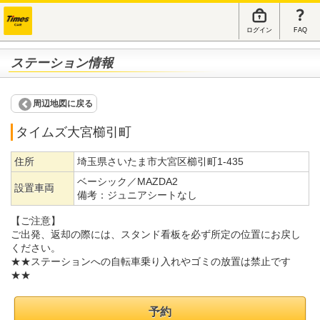
ログイン
FAQ
ステーション情報
周辺地図に戻る
タイムズ大宮櫛引町
住所
埼玉県さいたま市大宮区櫛引町1-435
ベーシック／MAZDA2
設置車両
備考：
ジュニアシートなし
【ご注意】
ご出発、返却の際には、スタンド看板を必ず所定の位置にお戻し
ください。
★★ステーションへの自転車乗り入れやゴミの放置は禁止です
★★
予約