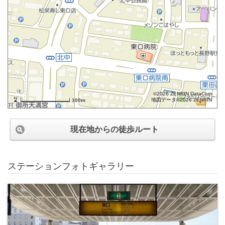
©2026 ZENRIN DataCom
地図データ©2026 ZENRIN
100m
現在地からの徒歩ルート
ステーションフォトギャラリー