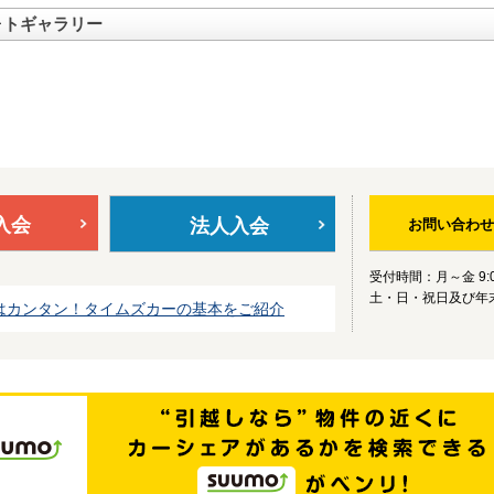
ォトギャラリー
入会
法人入会
お問い合わせ
受付時間：月～金 9:0
土・日・祝日及び年
はカンタン！タイムズカーの基本をご紹介