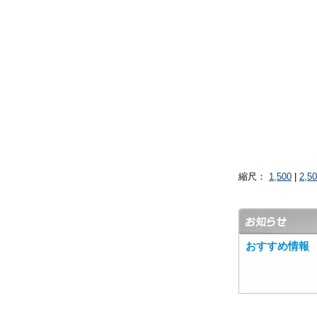
縮尺：
1,500
|
2,5
おすすめ情報