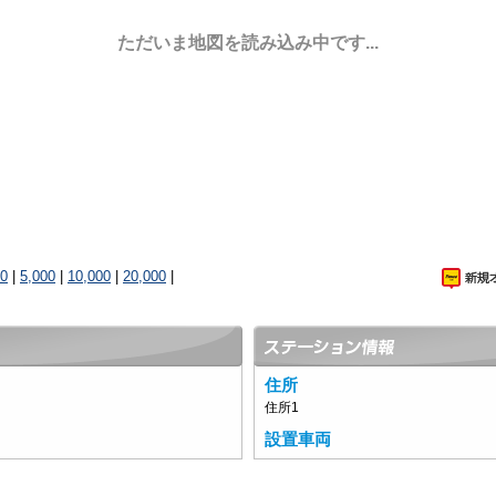
ただいま地図を読み込み中です...
00
|
5,000
|
10,000
|
20,000
|
住所
住所1
設置車両