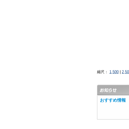
縮尺：
1,500
|
2,5
おすすめ情報