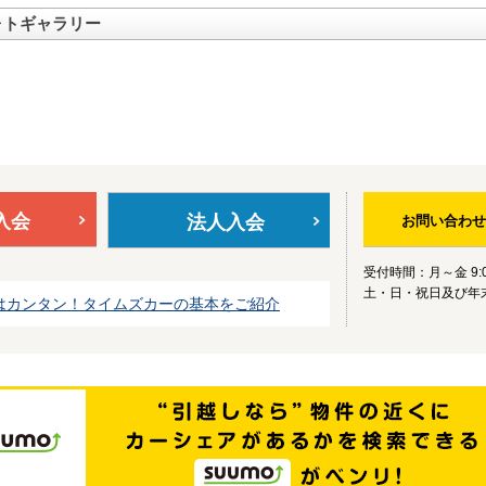
ォトギャラリー
入会
法人入会
お問い合わせ
受付時間：月～金 9:0
土・日・祝日及び年
はカンタン！タイムズカーの基本をご紹介