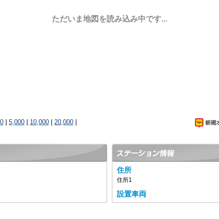
ただいま地図を読み込み中です...
00
|
5,000
|
10,000
|
20,000
|
住所
住所1
設置車両