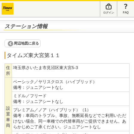
ログイン
FAQ
ステーション情報
周辺地図に戻る
タイムズ東大宮第１１
住
埼玉県さいたま市見沼区東大宮5-3
所
ベーシック／ヤリスクロス（ハイブリッド）
備考：
ジュニアシートなし
ミドル／フリード
備考：
ジュニアシートなし
設
プレミアム／ノア（ハイブリッド）（1）
置
備考：
車両のトラブル、事故、無断延長などでご利用いただ
車
けない場合、同一車種での代替車両がご提供できません。あ
両
らかじめご了承ください。ジュニアシートなし