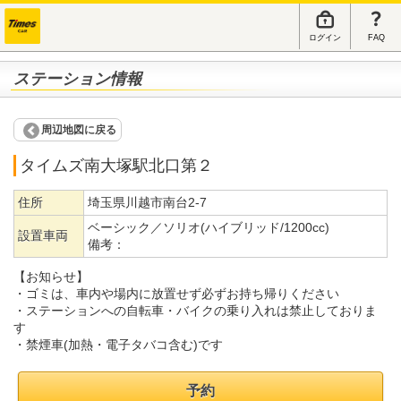
ログイン
FAQ
ステーション情報
周辺地図に戻る
タイムズ南大塚駅北口第２
住所
埼玉県川越市南台2-7
ベーシック／ソリオ(ハイブリッド/1200cc)
設置車両
備考：
【お知らせ】
・ゴミは、車内や場内に放置せず必ずお持ち帰りください
・ステーションへの自転車・バイクの乗り入れは禁止しておりま
す
・禁煙車(加熱・電子タバコ含む)です
予約