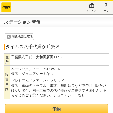
ログイン
FAQ
ステーション情報
周辺地図に戻る
タイムズ八千代緑が丘第８
住
千葉県八千代市大和田新田1143
所
ベーシック／ノート e-POWER
備考：
ジュニアシートなし
設
置
プレミアム／ノア（ハイブリッド）
車
備考：
車両のトラブル、事故、無断延長などでご利用いただ
両
けない場合、同一車種での代替車両がご提供できません。あ
らかじめご了承ください。ジュニアシートなし
予約