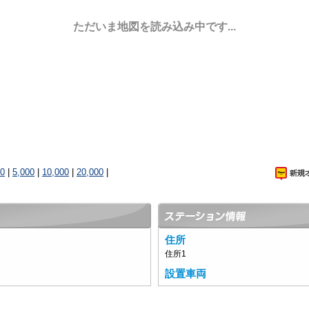
ただいま地図を読み込み中です...
00
|
5,000
|
10,000
|
20,000
|
住所
住所1
設置車両