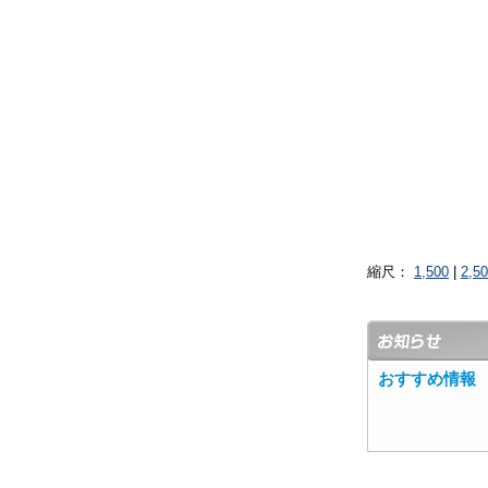
縮尺：
1,500
|
2,5
おすすめ情報