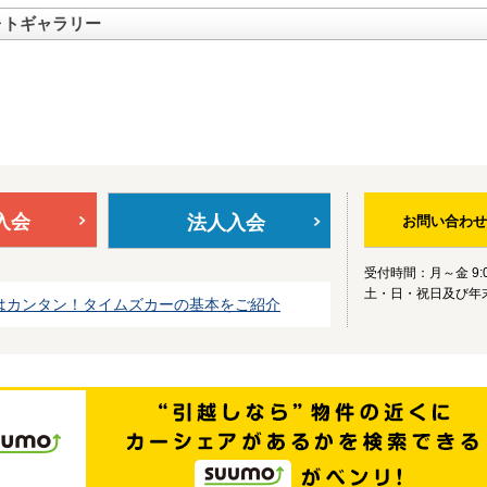
ォトギャラリー
入会
法人入会
お問い合わせ
受付時間：月～金 9:0
土・日・祝日及び年
はカンタン！タイムズカーの基本をご紹介