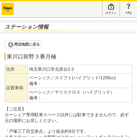
ログイン
FAQ
ステーション情報
周辺地図に戻る
東川口前野３番月極
住所
埼玉県川口市北原台2-2
ベーシック／スイフト(ハイブリッド/1200cc)
備考：
設置車両
ベーシック／ヤリスクロス（ハイブリッド）
備考：
【ご注意】
カーシェア専用駐車スペース以外には駐車できませんので、必ず
元の場所にお戻しください。
「戸塚三丁目交差点」より徒歩約9分です。