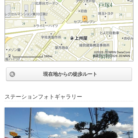
©2026 ZENRIN DataCom
地図データ©2026 ZENRIN
100m
現在地からの徒歩ルート
ステーションフォトギャラリー