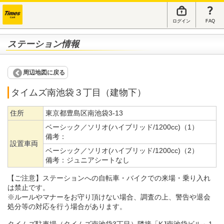
ログイン
FAQ
ステーション情報
周辺地図に戻る
タイムズ南池袋３丁目（建物下）
住所
東京都豊島区南池袋3-13
ベーシック／ソリオ(ハイブリッド/1200cc)（1）
備考：
設置車両
ベーシック／ソリオ(ハイブリッド/1200cc)（2）
備考：
ジュニアシートなし
【ご注意】ステーションへの自転車・バイクでの来場・乗り入れ
は禁止です。
※ルールやマナーをお守り頂けない場合、調査の上、警告や退会
処分等の対応を行う場合があります。