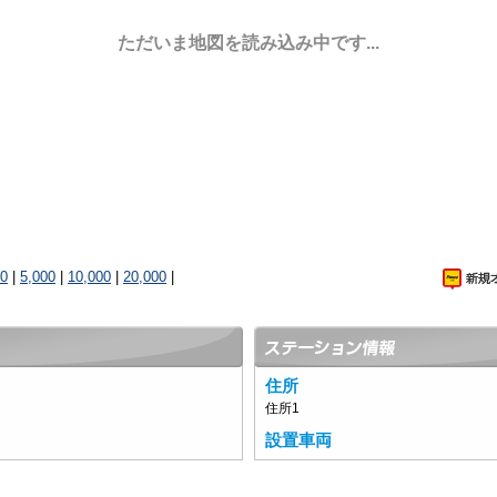
ただいま地図を読み込み中です...
00
|
5,000
|
10,000
|
20,000
|
住所
住所1
設置車両