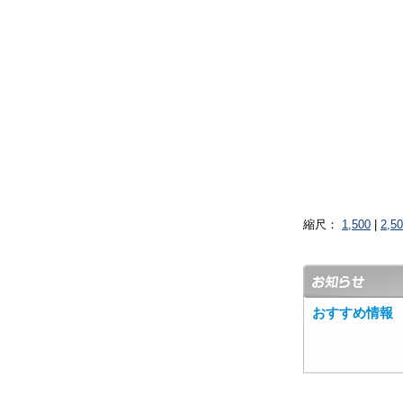
縮尺：
1,500
|
2,5
おすすめ情報