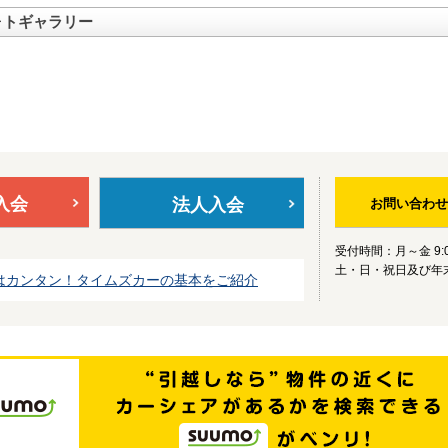
ォトギャラリー
入会
法人入会
お問い合わせ
受付時間：月～金 9:0
土・日・祝日及び年
はカンタン！タイムズカーの基本をご紹介