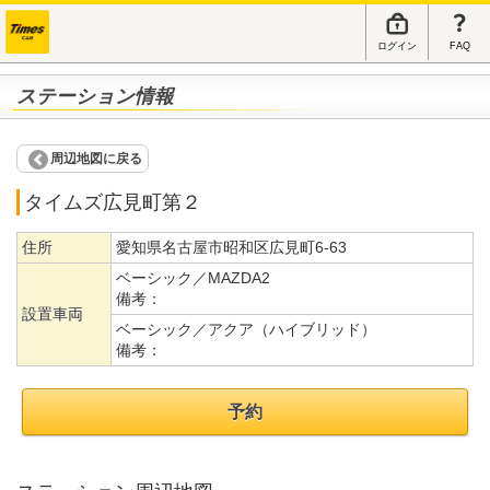
ログイン
FAQ
ステーション情報
周辺地図に戻る
タイムズ広見町第２
住所
愛知県名古屋市昭和区広見町6-63
ベーシック／MAZDA2
備考：
設置車両
ベーシック／アクア（ハイブリッド）
備考：
予約