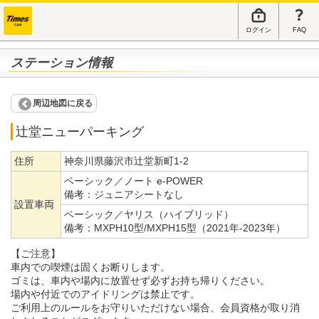
ログイン
FAQ
ステーション情報
周辺地図に戻る
辻堂ニューパーキング
住所
神奈川県藤沢市辻堂新町1-2
ベーシック／ノート e-POWER
備考：
ジュニアシートなし
設置車両
ベーシック／ヤリス（ハイブリッド）
備考：
MXPH10型/MXPH15型（2021年-2023年）
【ご注意】
車内での喫煙は固くお断りします。
ゴミは、車内や場内に放置せず必ずお持ち帰りください。
場内や付近でのアイドリングは禁止です。
ご利用上のルールをお守りいただけない場合、会員資格が取り消