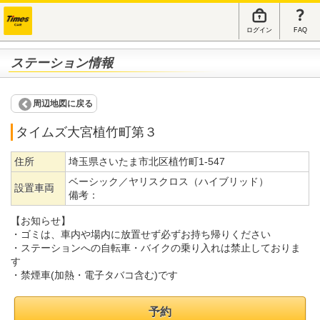
ログイン
FAQ
ステーション情報
周辺地図に戻る
タイムズ大宮植竹町第３
住所
埼玉県さいたま市北区植竹町1-547
ベーシック／ヤリスクロス（ハイブリッド）
設置車両
備考：
【お知らせ】
・ゴミは、車内や場内に放置せず必ずお持ち帰りください
・ステーションへの自転車・バイクの乗り入れは禁止しておりま
す
・禁煙車(加熱・電子タバコ含む)です
予約