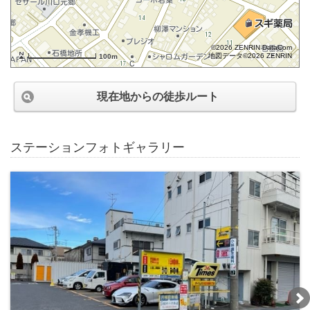
©2026 ZENRIN DataCom
地図データ©2026 ZENRIN
100m
現在地からの徒歩ルート
ステーションフォトギャラリー