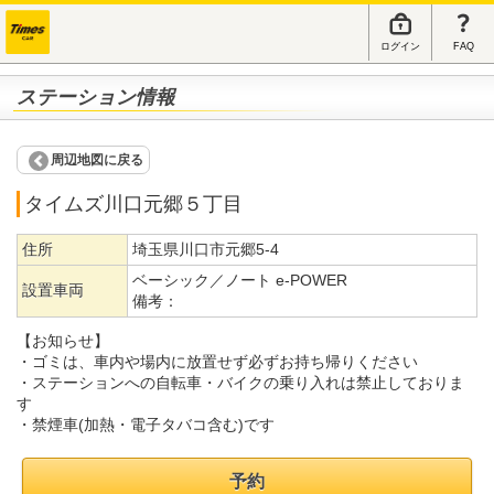
ログイン
FAQ
ステーション情報
周辺地図に戻る
タイムズ川口元郷５丁目
住所
埼玉県川口市元郷5-4
ベーシック／ノート e-POWER
設置車両
備考：
【お知らせ】
・ゴミは、車内や場内に放置せず必ずお持ち帰りください
・ステーションへの自転車・バイクの乗り入れは禁止しておりま
す
・禁煙車(加熱・電子タバコ含む)です
予約