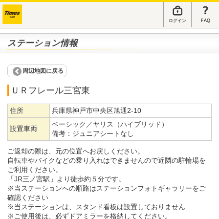
ログイン
FAQ
ステーション情報
周辺地図に戻る
ＵＲフレール三宮東
住所
兵庫県神戸市中央区旭通2-10
ベーシック／ヤリス（ハイブリッド）
設置車両
備考：
ジュニアシートなし
ご返却の際は、元の位置へお戻しください。
自転車やバイクなどの乗り入れはできませんので近隣の駐輪場を
ご利用ください。
「JR三ノ宮駅」より徒歩約５分です。
※当ステーションへの順路はステーションフォトギャラリーをご
確認ください
※当ステーションは、スタンド看板は設置しておりません
※ご使用後は、必ずドアミラーを格納してください。